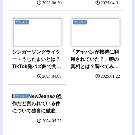
2025.06.20
2025.04.01
エンタメ
エンタメ
シンガーソングライタ
「アヤパンが接待に利
ー・うじたまいとは？
用されていた？」噂の
TikTok発バズ曲で共感
真相とは？調べてみま
を呼ぶその魅力
した
2025.04.07
2025.01.22
ILLITがNewJeansの盗
エンタメ
作だと言われている件
について独自に徹底検
証！
2024.05.22