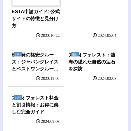
的に解説します
ESTA申請ガイド: 公式
サイトの特徴と見分け
方
2023.10.22
2024.05.04
横浜発の格安クルー
アカオフォレスト：熱
旅行
旅行
ズ：ジャパングレイス
海の隠れた自然の宝石
とベストワンクルーズ
を探訪
で豪華な旅
2023.12.03
2024.02.08
アカオフォレスト料金
旅行
と割引情報：お得に楽
しむ完全ガイド
2024.02.08