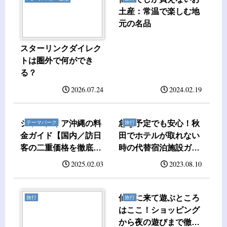
土産：常温で楽しむ地
元の名品
スターリンクダイレク
トは圏外で何ができ
る？
2026.07.24
2024.02.19
ジャングリア沖縄の料
急な予定でも安心！秋
テーマパーク
旅行
金ガイド【国内／訪日
田でホテルが取れない
客の二重価格を徹底解
時の代替宿泊施設ガイ
説】
ド【2024年】
2025.02.03
2023.08.10
仙台に来て遊ぶところ
旅行
旅行
はここ！ショッピング
から夜の遊びまで徹底