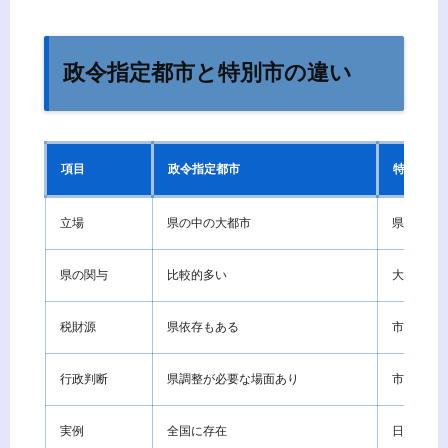
政令指定都市と特別市の違い
項目
政令指定都市
特別市
立場
県の中の大都市
県に近い
県の関与
比較的多い
大幅に減
税財源
県依存もある
市へ移行
行政判断
県調整が必要な場面あり
市主体に
実例
全国に存在
日本では