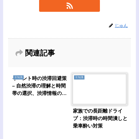
じゅん
関連記事
イベント時の渋滞回避策
豆知識
豆知識
– 自然渋滞の理解と時間
帯の選択、渋滞情報の活
用
家族での長距離ドライ
ブ：渋滞時の時間潰しと
乗車酔い対策