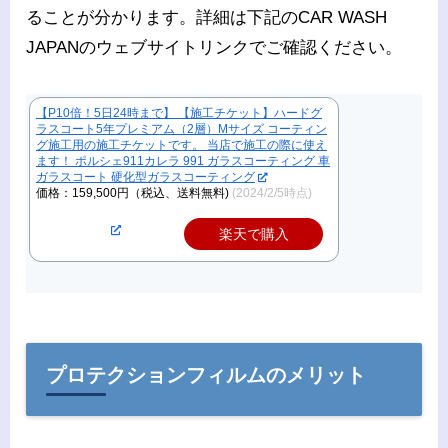
ることが分かります​
​。詳細は下記のCAR WASH
JAPANのウェブサイトリンクでご確認ください。
【P10倍！5日24時まで】 【施工チケット】ハードグ
ラスコート5年プレミアム（2層）Mサイズ コーティン
グ施工用の施工チケットです。 当店で施工の際に使え
ます！ ポルシェ911カレラ 991 ガラスコーティング 車
ガラスコート 硬化型ガラスコーティング
価格：159,500円（税込、送料無料)
(2024/2/5時点)
楽天で購入
プロテクションフィルムのメリット