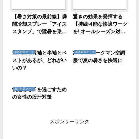
【暑さ対策の最前線】瞬
驚きの効果を発揮する
間冷却スプレー「アイス
【持続可能な快適ワーク
スタンプ」で猛暑を乗り
を! オールシーズン対応
切れ！
のワークマン冷暖房服】
空調服は長袖と半袖とベ
2023年 ワークマン空調
暑さ対策グッズ
暑さ対策グッズ
ストがあるが、どれがい
服で夏の暑さを快適に
いの？
快適な毎日を過ごすため
暑さ対策グッズ
の女性の股汗対策
スポンサーリンク